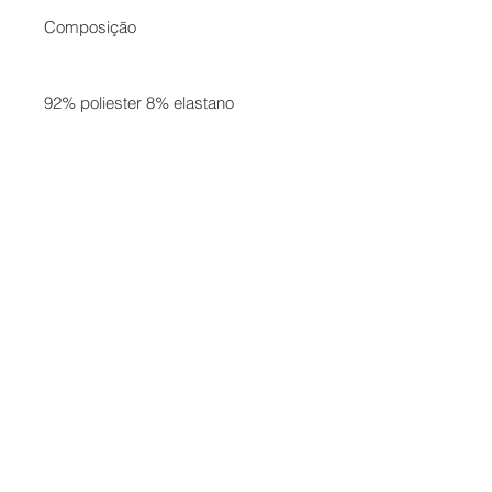
Composição
92% poliester 8% elastano
Contato
Formas de Pagamento
Entrega
Troca e Devolução
Termos de Uso