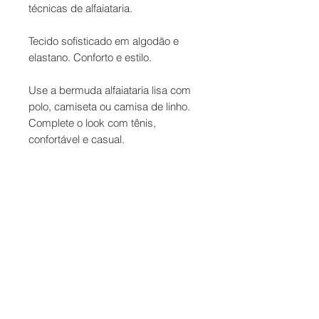
técnicas de alfaiataria.
Tecido sofisticado em algodão e
elastano. Conforto e estilo.
Use a bermuda alfaiataria lisa com
polo, camiseta ou camisa de linho.
Complete o look com tênis,
confortável e casual.
Contato
Formas de Pagamento
Entrega
Troca e Devolução
Termos de Uso