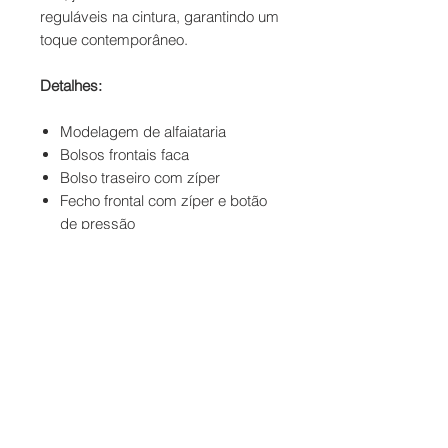
reguláveis na cintura, garantindo um
toque contemporâneo.
Detalhes:
Modelagem de alfaiataria
Bolsos frontais faca
Bolso traseiro com zíper
Fecho frontal com zíper e botão
de pressão
Cós com regulador para ajuste
personalizado
Contato
Formas de Pagamento
Entrega
Troca e Devolução
Termos de Uso