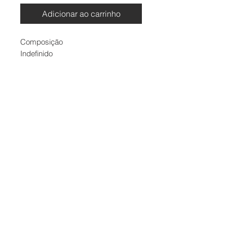
Adicionar ao carrinho
Composição
Indefinido
Contato
Formas de Pagamento
Entrega
Troca e Devolução
Termos de Uso