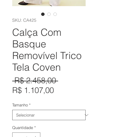
SKU: CA425
Calça Com
Basque
Removível Trico
Tela Coven
Preço
 R$ 2.458,00 
Preço
normal
R$ 1.107,00
promocional
Tamanho
*
Quantidade
*