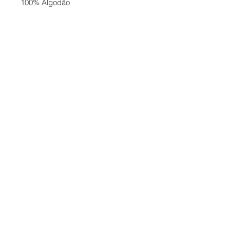
100% Algodão
Contato
Formas de Pagamento
Entrega
Troca e Devolução
Termos de Uso