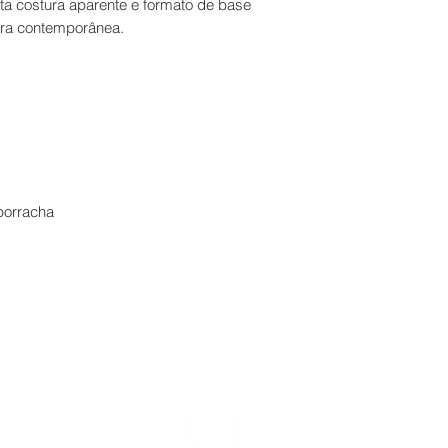
ta costura aparente e formato de base
ura contemporânea.
borracha
volução
Entrega
Formas de P