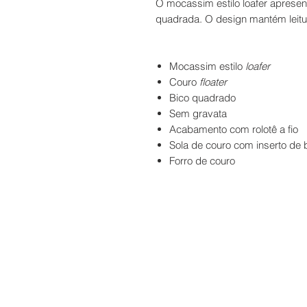
O mocassim estilo loafer apresen
quadrada. O design mantém leit
Mocassim estilo
loafer
Couro
floater
Bico quadrado
Sem gravata
Acabamento com rolotê a fio
Sola de couro com inserto de 
Forro de couro
Contato
Troca e De
Telefone e
WhatsApp
67 98112 6665