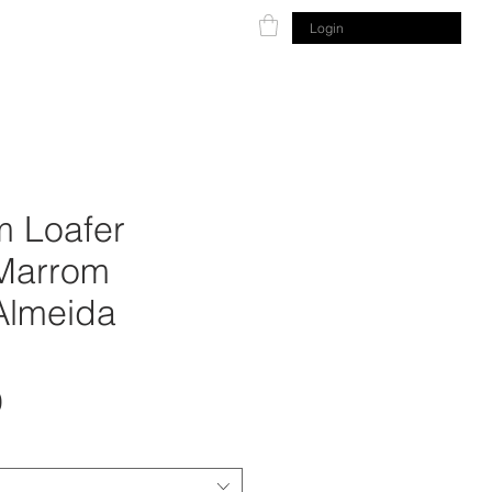
10 de Novo
Sobre
Login
 Loafer
Marrom
Almeida
Preço
0