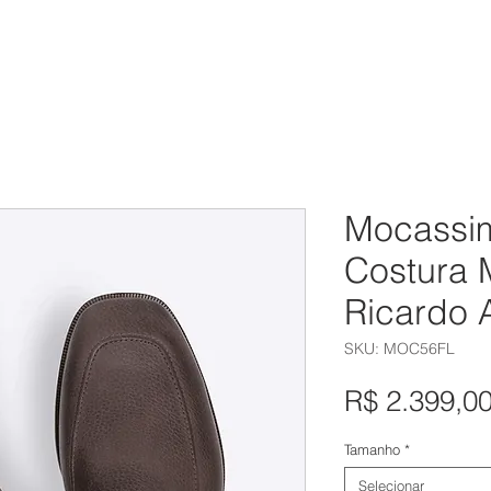
eminino
Masculino
Calçados
Acessórios
Bazar
Mocassim
Costura 
Ricardo 
SKU: MOC56FL
R$ 2.399,0
Tamanho
*
Selecionar