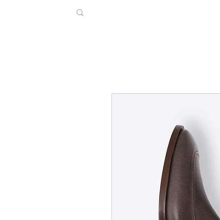
Início
Coleção
F