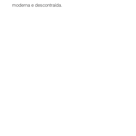
moderna e descontraída.
Contato
Formas de Pagamento
Entrega
Troca e Devolução
Termos de Uso
Telefone e
WhatsApp
67 98112 6665
Segunda a Sexta das 9:00 às 19:00
Sábado das 9:00 às 15:00
SAGA Comércio de Confecções Ltda