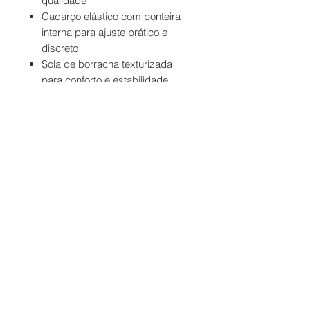
qualidade
Cadarço elástico com ponteira
interna para ajuste prático e
discreto
Sola de borracha texturizada
para conforto e estabilidade
Contato
Formas de Pagamento
Entrega
Troca e Devolução
Termos de Uso
Telefone e
WhatsApp
67 98112 6665
Segunda a Sexta das 9:00 às 19:00