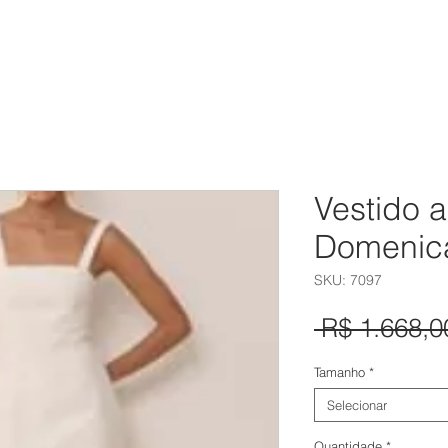
eminino
Masculino
Calçados
Acessórios
Bazar
Vestido a
Domenic
SKU: 7097
 R$ 1.668,0
Tamanho
*
Selecionar
Quantidade
*