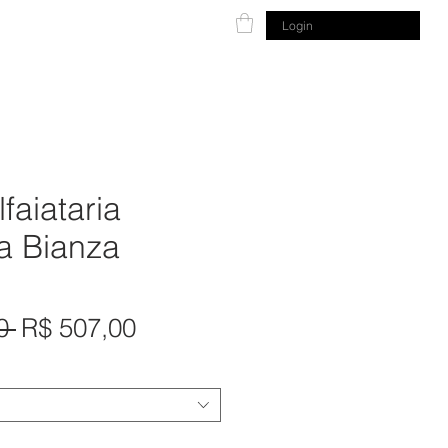
10 de Novo
Sobre
Login
lfaiataria
a Bianza
Preço
Preço
0 
R$ 507,00
normal
promocional